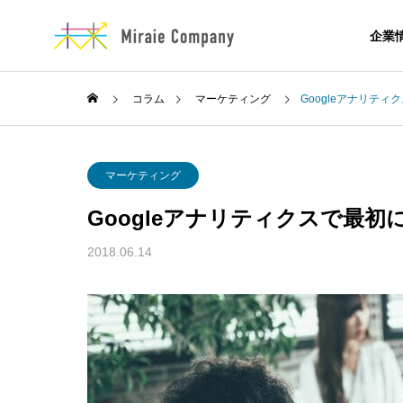
企業
コラム
マーケティング
Googleアナリテ
プレスリリース
おしら
会社概要
マーケティング
Googleアナリティクスで最初
企業情報
コラム
2018.06.14
会社概要・企業理念な
お知らせ&お役立ち情
ど
報
スタッフ紹
イエタッタ 新CMのお知らせ
夏季休