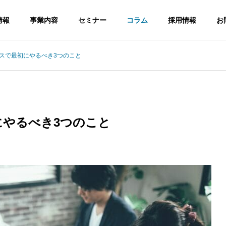
情報
事業内容
セミナー
コラム
採用情報
お
ィクスで最初にやるべき3つのこと
せ
おしらせ
企業理念・ビジョン
にやるべき3つのこと
介
沿革
業のお知らせ
石川県の住宅会社様向けセミ
ナー開催のお知らせ