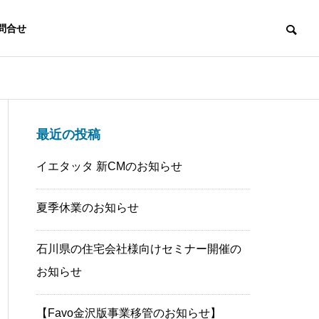
問合せ
おしらせ
サイト解析
最近の投稿
役員メッセージ
イエタッタ 新CMのお知らせ
夏季休業のお知らせ
石川県の住宅会社様向けセミナー開催の
協力会社
【Favo金沢版事業移管のお知
Googleアナ
お知らせ
らせ】
クセスが伸びた
だった？
【Favo金沢版事業移管のお知らせ】