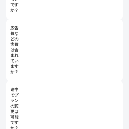
です
か？
初年度は1年、その後6か月ごとに自動更新です。まずはお
試しプラン（6ヶ月限定）から始めていただくことも可能で
広告
す。
費な
どの
実費
は含
まれ
てい
ます
か？
含まれておりません。SNS広告やWeb広告にかかる実費、
チラシの印刷費などは別途ご用意いただく形となります。
途中
弊社では運用代行と効果測定をサポートいたします。
でプ
ラン
の変
更は
可能
です
か？