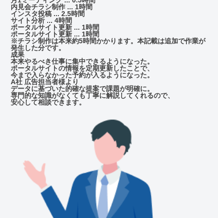
内見会チラシ制作 ... 1時間
インスタ投稿 ... 2.5時間
サイト分析 ... 4時間
ポータルサイト更新 ... 1時間
ポータルサイト更新 ... 1時間
※チラシ制作は本来約5時間かかります。本記載は追加で作業が
発生した分です。
成果
本来やるべき仕事に
集中できるようになった。
ポータルサイトの情報を
定期更新したことで、
今まで入らなかった
予約が入るようになった。
A社 広告担当者様より
データに基づいた
的確な提案で
課題が明確に。
専門的な知識がなくても
丁寧に解説してくれるので、
安心して相談できます。