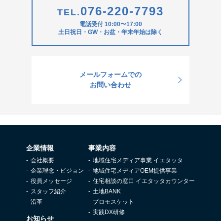
076-220-7793
TEL.
電話受付 10:00〜17:00
土日祝日・GW・お盆・年末年始は除く
メールフォームでの
お問い合わせ
企業情報
事業内容
会社概要
地域住宅メディア事業 イエタッタ
企業理念・ビジョン
地域住宅メディアOEM提供事業
役員メッセージ
住宅相談の窓口 イエタッタカウンター
スタッフ紹介
土地BANK
沿革
プロモスケット
実践DX研修
お知らせ